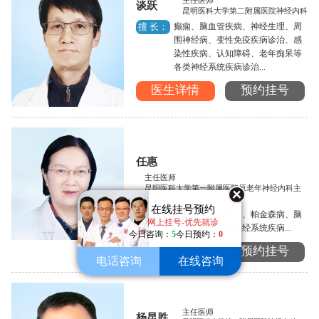
主任医师
谈跃
昆明医科大学第二附属医院神经内科
癫痫、脑血管疾病、神经生理、周
擅 长：
围神经病、变性免疫疾病诊治、感
染性疾病、认知障碍、老年痴呆等
各类神经系统疾病诊治...
医生详情
预约挂号
任惠
主任医师
昆明医科大学第一附属医院原老年神经内科主
任
在线挂号预约
癫痫的诊断与治疗、帕金森病、脑
擅 长：
网上挂号-优先就诊
血管病以及各类神经系统疾病...
今日咨询：
5
今日预约：
0
医生详情
预约挂号
电话咨询
在线咨询
主任医师
杨昆胜