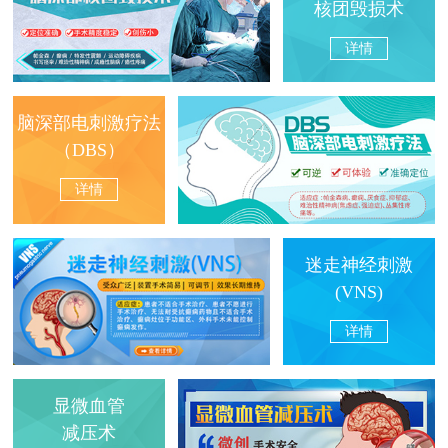
核团毁损术
详情
脑深部电刺激疗法
（DBS）
详情
迷走神经刺激
(VNS)
详情
显微血管
减压术