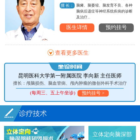
脑瘫、脑萎缩、脑发育不良、各种
擅 长：
脑病后遗症等神经系统疾病的诊断
及治疗...
医生详情
预约挂号
查看更多医生
昆明医科大学第一附属医院 李向新 主任医师
擅长：颅脑损伤、脑血管病、颅内肿瘤的微创外科手术治疗
(每周三、五上午坐诊)
预约挂号 >
立体定向脑深部