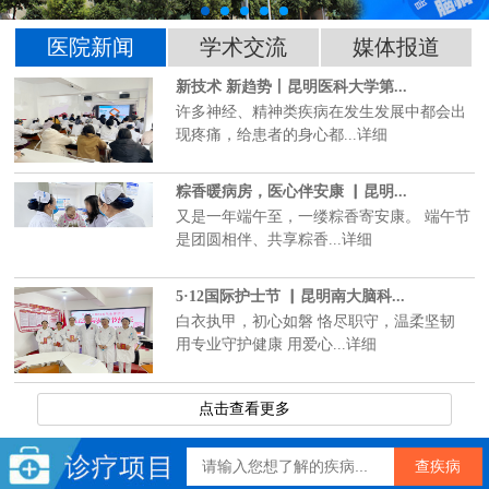
医院新闻
学术交流
媒体报道
新技术 新趋势丨昆明医科大学第...
许多神经、精神类疾病在发生发展中都会出
现疼痛，给患者的身心都...详细
粽香暖病房，医心伴安康 ▏昆明...
又是一年端午至，一缕粽香寄安康。 端午节
是团圆相伴、共享粽香...详细
5·12国际护士节 ▏昆明南大脑科...
白衣执甲，初心如磐 恪尽职守，温柔坚韧
用专业守护健康 用爱心...详细
点击查看更多