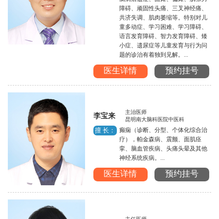
障碍、顽固性头痛、三叉神经痛、
共济失调、肌肉萎缩等。特别对儿
童多动症、学习困难、学习障碍、
语言发育障碍、智力发育障碍、矮
小症、遗尿症等儿童发育与行为问
题的诊治有着独到见解。...
医生详情
预约挂号
主治医师
李宝来
昆明南大脑科医院中医科
癫痫（诊断、分型、个体化综合治
擅 长：
疗），帕金森病、震颤、面肌痉
挛、脑血管疾病、头痛头晕及其他
神经系统疾病。...
医生详情
预约挂号