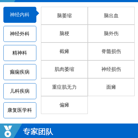
神经内科
脑萎缩
脑出血
脑梗
脑外伤
神经外科
截瘫
脊髓损伤
精神科
肌肉萎缩
神经损伤
癫痫疾病
重症肌无力
面瘫
儿科疾病
偏瘫
康复医学科