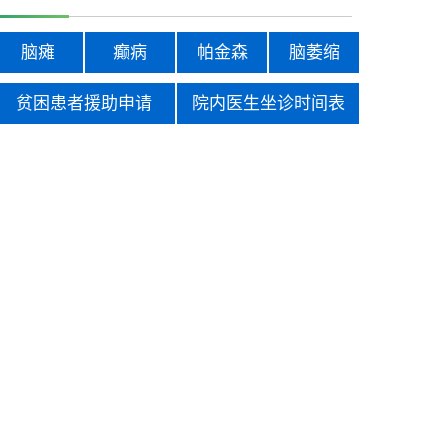
脑瘫
癫病
帕金森
脑萎缩
贫困患者援助申请
院内医生坐诊时间表