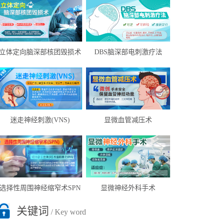
立体定向脑深部核团毁损术
DBS脑深部电刺激疗法
迷走神经刺激(VNS)
显微血管减压术
选择性周围神经缩窄术SPN
显微神经外科手术
关键词
/ Key word