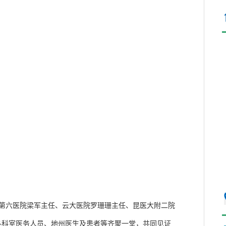
第六医院梁军主任、云大医院罗珊珊主任、昆医大附二院
各科室医务人员、地州医生及患者等齐聚一堂，共同见证