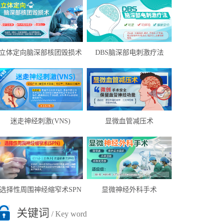
立体定向脑深部核团毁损术
DBS脑深部电刺激疗法
迷走神经刺激(VNS)
显微血管减压术
选择性周围神经缩窄术SPN
显微神经外科手术
关键词
/ Key word