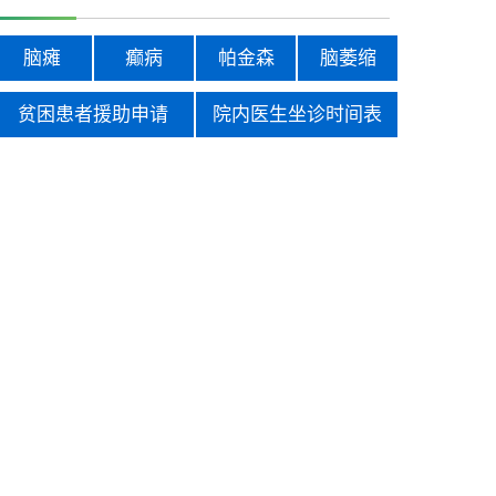
脑瘫
癫病
帕金森
脑萎缩
贫困患者援助申请
院内医生坐诊时间表