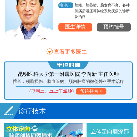
脑瘫、脑萎缩、脑发育不良、各种
擅 长：
脑病后遗症等神经系统疾病的诊断
及治疗...
医生详情
预约挂号
查看更多医生
昆明医科大学第一附属医院 李向新 主任医师
擅长：颅脑损伤、脑血管病、颅内肿瘤的微创外科手术治疗
(每周三、五上午坐诊)
预约挂号 >
立体定向脑深部