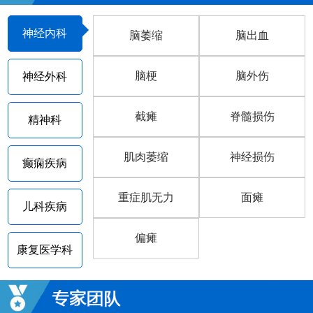
神经内科
脑萎缩
脑出血
脑梗
脑外伤
神经外科
截瘫
脊髓损伤
精神科
肌肉萎缩
神经损伤
癫痫疾病
重症肌无力
面瘫
儿科疾病
偏瘫
康复医学科