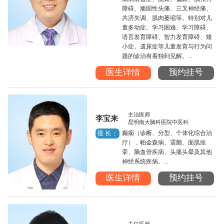
障碍、顽固性头痛、三叉神经痛、
共济失调、肌肉萎缩等。特别对儿
童多动症、学习困难、学习障碍、
语言发育障碍、智力发育障碍、矮
小症、遗尿症等儿童发育与行为问
题的诊治有着独到见解。...
医生详情
预约挂号
主治医师
李宝来
昆明南大脑科医院中医科
癫痫（诊断、分型、个体化综合治
擅 长：
疗），帕金森病、震颤、面肌痉
挛、脑血管疾病、头痛头晕及其他
神经系统疾病。...
医生详情
预约挂号