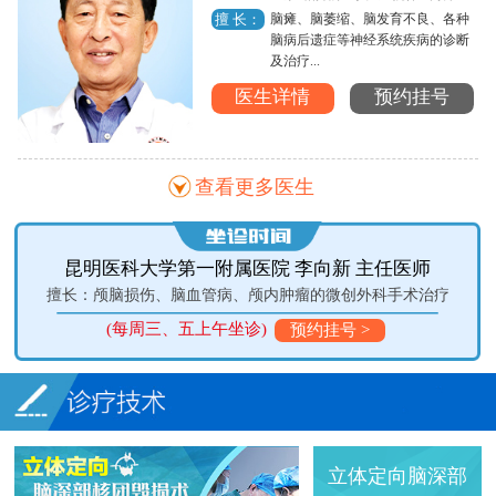
脑瘫、脑萎缩、脑发育不良、各种
擅 长：
脑病后遗症等神经系统疾病的诊断
及治疗...
医生详情
预约挂号
查看更多医生
师
昆明医科大学第一附属医院 王伟民 教授
治疗
擅长：垂体腺瘤、颅脑肿瘤、脊髓病变、颅脑损伤、脑血管病
(每周二、四上午坐诊)
预约挂号 >
立体定向脑深部