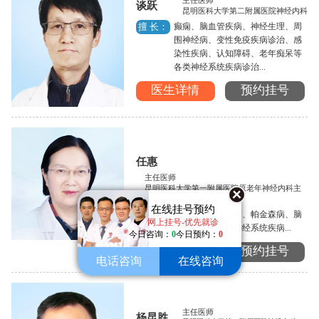
主任医师
谈跃
昆明医科大学第二附属医院神经内科
癫痫、脑血管疾病、神经生理、周
擅 长：
围神经病、变性免疫疾病诊治、感
染性疾病、认知障碍、老年痴呆等
各类神经系统疾病诊治...
医生详情
预约挂号
任惠
主任医师
昆明医科大学第一附属医院原老年神经内科主
任
在线挂号预约
癫痫的诊断与治疗、帕金森病、脑
擅 长：
网上挂号-优先就诊
血管病以及各类神经系统疾病...
今日咨询：
0
今日预约：
0
医生详情
预约挂号
电话咨询
在线咨询
主任医师
杨昆胜