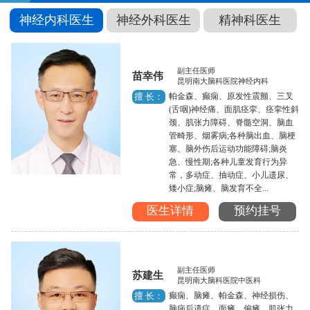
神经内科医生
神经外科医生
精神科医生
副主任医师
苗幸伟
昆明南大脑科医院神经内科
帕金森、癫痫、原发性震颤、三叉
擅 长：
(舌咽)神经痛、面肌痉挛、痉挛性斜
颈、肌张力障碍、脊髓空洞、脑血
管畸形、烟雾病;各种脑出血、脑梗
塞、脑外伤后运动功能障碍;脑炎
急、慢性期;各种儿童发育行为异
常，多动症、抽动症、小儿遗尿、
矮小症;脑瘫、脑发育不全...
医生详情
预约挂号
副主任医师
苏建生
昆明南大脑科医院中医科
癫痫、脑瘫、帕金森、神经损伤、
擅 长：
脑病后遗症、面瘫、偏瘫、肌张力