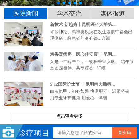
医院新闻
学术交流
媒体报道
新技术 新趋势丨昆明医科大学第...
许多神经、精神类疾病在发生发展中都会出
现疼痛，给患者的身心都...详细
粽香暖病房，医心伴安康 ▏昆明...
又是一年端午至，一缕粽香寄安康。 端午节
是团圆相伴、共享粽香...详细
5·12国际护士节 ▏昆明南大脑科...
白衣执甲，初心如磐 恪尽职守，温柔坚韧
用专业守护健康 用爱心...详细
点击查看更多