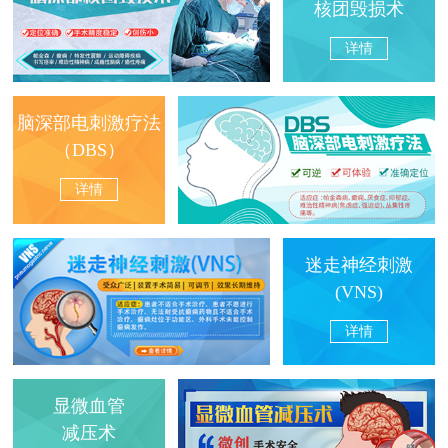
核团毁损术
详情
脑深部电刺激疗法
（DBS）
详情
迷走神经刺激
(VNS)
详情
显微血管
减压术