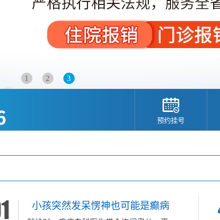
1
2
3
预约挂号
小孩突然发呆愣神也可能是癫病