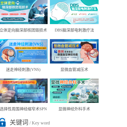
立体定向脑深部核团毁损术
DBS脑深部电刺激疗法
迷走神经刺激(VNS)
显微血管减压术
选择性周围神经缩窄术SPN
显微神经外科手术
关键词
/ Key word