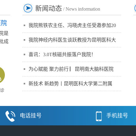
新闻动态
/ News information
医院
我院熊铁农主任、冯晓虎主任受邀参加20
院是
我院神经内科医生谈跃教授为昆明医科大
批成
】
喜讯：3.0T核磁共振落户我院！
为心赋能 聚力前行 ▏昆明南大脑科医院
新技术 新趋势丨昆明医科大学第二附属
诊
电话挂号
手机挂号