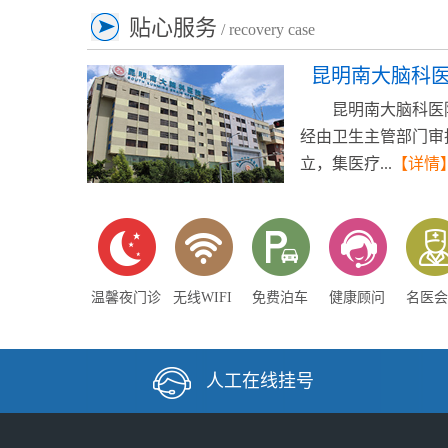
贴心服务
/ recovery case
昆明南大脑科
昆明南大脑科医
经由卫生主管部门审
立，集医疗...
【详情
温馨夜门诊
无线WIFI
免费泊车
健康顾问
名医会
人工在线挂号