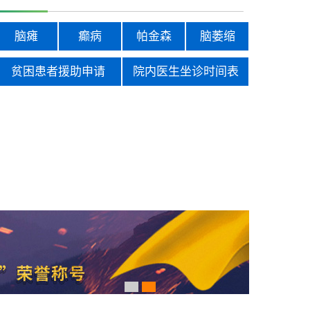
脑瘫
癫病
帕金森
脑萎缩
贫困患者援助申请
院内医生坐诊时间表