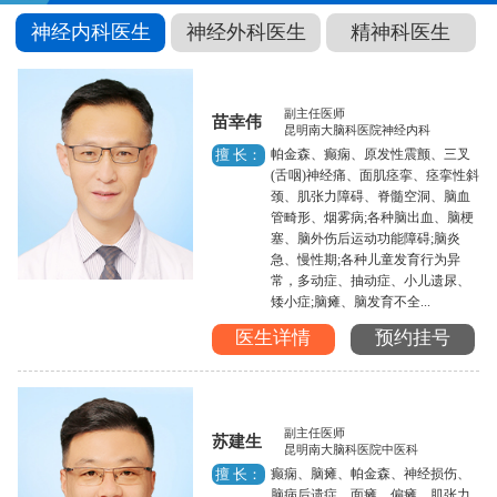
神经内科医生
神经外科医生
精神科医生
副主任医师
苗幸伟
昆明南大脑科医院神经内科
帕金森、癫痫、原发性震颤、三叉
擅 长：
(舌咽)神经痛、面肌痉挛、痉挛性斜
颈、肌张力障碍、脊髓空洞、脑血
管畸形、烟雾病;各种脑出血、脑梗
塞、脑外伤后运动功能障碍;脑炎
急、慢性期;各种儿童发育行为异
常，多动症、抽动症、小儿遗尿、
矮小症;脑瘫、脑发育不全...
医生详情
预约挂号
副主任医师
苏建生
昆明南大脑科医院中医科
癫痫、脑瘫、帕金森、神经损伤、
擅 长：
脑病后遗症、面瘫、偏瘫、肌张力