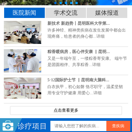
医院新闻
学术交流
媒体报道
新技术 新趋势丨昆明医科大学第...
许多神经、精神类疾病在发生发展中都会出
现疼痛，给患者的身心都...详细
粽香暖病房，医心伴安康 ▏昆明...
又是一年端午至，一缕粽香寄安康。 端午节
是团圆相伴、共享粽香...详细
5·12国际护士节 ▏昆明南大脑科...
白衣执甲，初心如磐 恪尽职守，温柔坚韧
用专业守护健康 用爱心...详细
点击查看更多