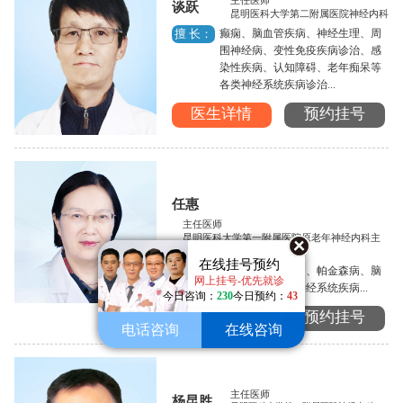
主任医师
谈跃
昆明医科大学第二附属医院神经内科
癫痫、脑血管疾病、神经生理、周
擅 长：
围神经病、变性免疫疾病诊治、感
染性疾病、认知障碍、老年痴呆等
各类神经系统疾病诊治...
医生详情
预约挂号
任惠
主任医师
昆明医科大学第一附属医院原老年神经内科主
任
在线挂号预约
癫痫的诊断与治疗、帕金森病、脑
擅 长：
网上挂号-优先就诊
血管病以及各类神经系统疾病...
今日咨询：
230
今日预约：
43
医生详情
预约挂号
电话咨询
在线咨询
主任医师
杨昆胜