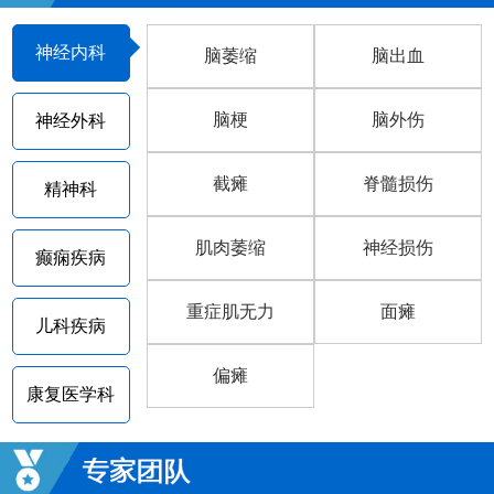
神经内科
脑萎缩
脑出血
脑梗
脑外伤
神经外科
截瘫
脊髓损伤
精神科
肌肉萎缩
神经损伤
癫痫疾病
重症肌无力
面瘫
儿科疾病
偏瘫
康复医学科