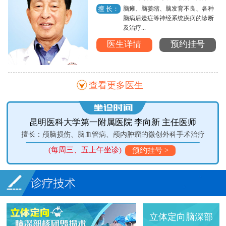
脑瘫、脑萎缩、脑发育不良、各种
擅 长：
脑病后遗症等神经系统疾病的诊断
及治疗...
医生详情
预约挂号
查看更多医生
昆明医科大学第一附属医院 李向新 主任医师
擅长：颅脑损伤、脑血管病、颅内肿瘤的微创外科手术治疗
(每周三、五上午坐诊)
预约挂号 >
立体定向脑深部