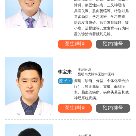
障碍、顽固性头痛、三叉神经痛、
共济失调、肌肉萎缩等。特别对儿
童多动症、学习困难、学习障碍、
语言发育障碍、智力发育障碍、矮
小症、遗尿症等儿童发育与行为问
题的诊治有着独到见解。...
医生详情
预约挂号
主治医师
李宝来
昆明南大脑科医院中医科
癫痫（诊断、分型、个体化综合治
擅 长：
疗），帕金森病、震颤、面肌痉
挛、脑血管疾病、头痛头晕及其他
神经系统疾病。...
医生详情
预约挂号