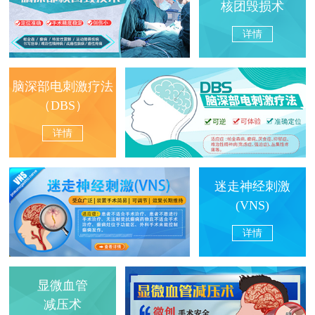
核团毁损术
详情
脑深部电刺激疗法
（DBS）
详情
迷走神经刺激
(VNS)
详情
显微血管
减压术